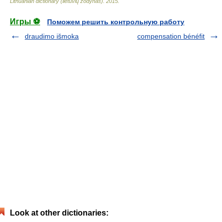
Lithuanian dictionary (lietuvių žodynas)
.
2015
.
Игры ⚽
Поможем решить контрольную работу
draudimo išmoka
compensation bénéfit
Look at other dictionaries: