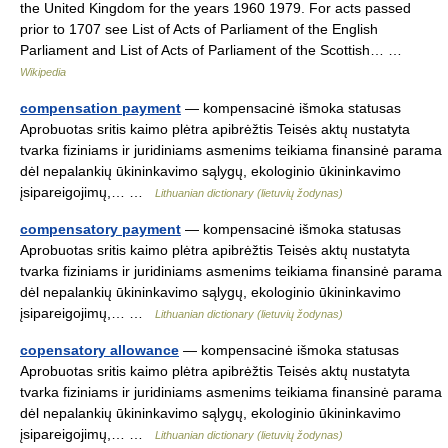
the United Kingdom for the years 1960 1979. For acts passed
prior to 1707 see List of Acts of Parliament of the English
Parliament and List of Acts of Parliament of the Scottish… …
Wikipedia
compensation payment
— kompensacinė išmoka statusas
Aprobuotas sritis kaimo plėtra apibrėžtis Teisės aktų nustatyta
tvarka fiziniams ir juridiniams asmenims teikiama finansinė parama
dėl nepalankių ūkininkavimo sąlygų, ekologinio ūkininkavimo
įsipareigojimų,… …
Lithuanian dictionary (lietuvių žodynas)
compensatory payment
— kompensacinė išmoka statusas
Aprobuotas sritis kaimo plėtra apibrėžtis Teisės aktų nustatyta
tvarka fiziniams ir juridiniams asmenims teikiama finansinė parama
dėl nepalankių ūkininkavimo sąlygų, ekologinio ūkininkavimo
įsipareigojimų,… …
Lithuanian dictionary (lietuvių žodynas)
copensatory allowance
— kompensacinė išmoka statusas
Aprobuotas sritis kaimo plėtra apibrėžtis Teisės aktų nustatyta
tvarka fiziniams ir juridiniams asmenims teikiama finansinė parama
dėl nepalankių ūkininkavimo sąlygų, ekologinio ūkininkavimo
įsipareigojimų,… …
Lithuanian dictionary (lietuvių žodynas)