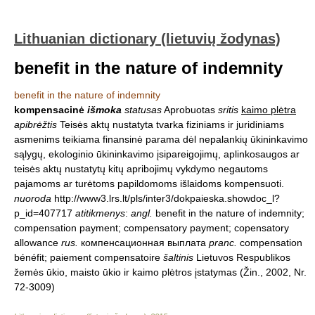
Lithuanian dictionary (lietuvių žodynas)
benefit in the nature of indemnity
benefit in the nature of indemnity
kompensacinė
išmoka
statusas
Aprobuotas
sritis
kaimo plėtra
apibrėžtis
Teisės aktų nustatyta tvarka fiziniams ir juridiniams
asmenims teikiama finansinė parama dėl nepalankių ūkininkavimo
sąlygų, ekologinio ūkininkavimo įsipareigojimų, aplinkosaugos ar
teisės aktų nustatytų kitų apribojimų vykdymo negautoms
pajamoms ar turėtoms papildomoms išlaidoms kompensuoti.
nuoroda
http://www3.lrs.lt/pls/inter3/dokpaieska.showdoc_l?
p_id=407717
atitikmenys
:
angl.
benefit in the nature of indemnity;
compensation payment; compensatory payment; copensatory
allowance
rus.
компенсационная выплата
pranc.
compensation
bénéfit; paiement compensatoire
šaltinis
Lietuvos Respublikos
žemės ūkio, maisto ūkio ir kaimo plėtros įstatymas (Žin., 2002, Nr.
72-3009)