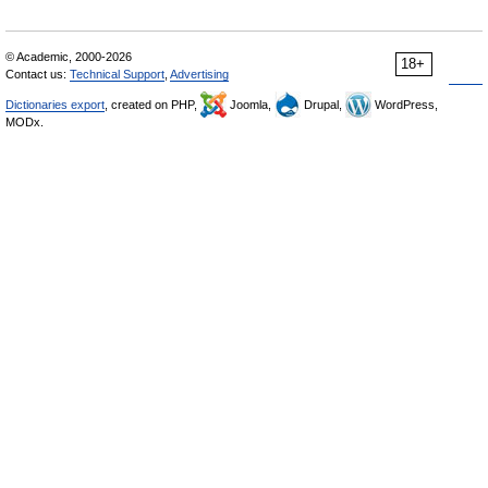
© Academic, 2000-2026
18+
Contact us:
Technical Support
,
Advertising
Dictionaries export
, created on PHP,
Joomla,
Drupal,
WordPress,
MODx.