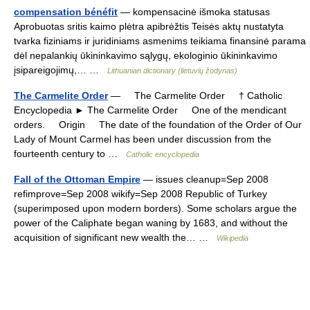
compensation bénéfit
— kompensacinė išmoka statusas
Aprobuotas sritis kaimo plėtra apibrėžtis Teisės aktų nustatyta
tvarka fiziniams ir juridiniams asmenims teikiama finansinė parama
dėl nepalankių ūkininkavimo sąlygų, ekologinio ūkininkavimo
įsipareigojimų,… …
Lithuanian dictionary (lietuvių žodynas)
The Carmelite Order
— The Carmelite Order † Catholic
Encyclopedia ► The Carmelite Order One of the mendicant
orders. Origin The date of the foundation of the Order of Our
Lady of Mount Carmel has been under discussion from the
fourteenth century to …
Catholic encyclopedia
Fall of the Ottoman Empire
— issues cleanup=Sep 2008
refimprove=Sep 2008 wikify=Sep 2008 Republic of Turkey
(superimposed upon modern borders). Some scholars argue the
power of the Caliphate began waning by 1683, and without the
acquisition of significant new wealth the… …
Wikipedia